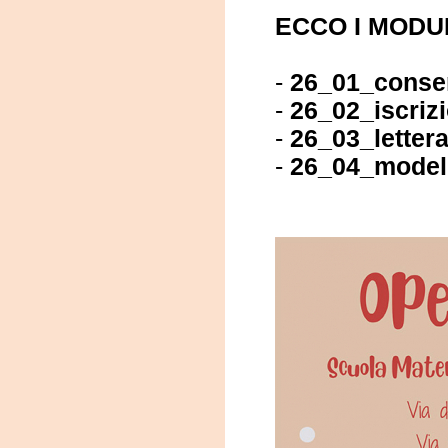
ECCO I MODUL
-
26_01_conse
-
26_02_iscriz
-
26_03_lettera
-
26_04_modell