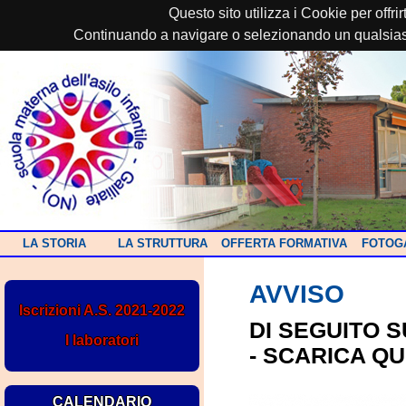
Questo sito utilizza i Cookie per offri
Continuando a navigare o selezionando un qualsiasi 
LA STORIA
LA STRUTTURA
OFFERTA FORMATIVA
FOTOG
AVVISO
Iscrizioni A.S. 2021-2022
DI SEGUITO S
I laboratori
-
SCARICA QU
CALENDARIO