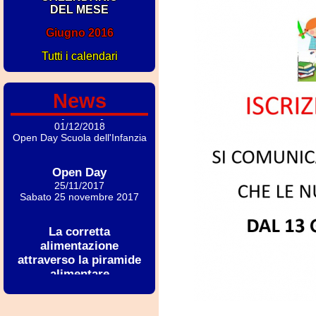
DEL MESE
Giugno 2016
Open Day 2019
23/11/2019
Tutti i calendari
23 NOVEMBRE
News
Open Day
01/12/2018
Open Day Scuola dell'Infanzia
Open Day
25/11/2017
Sabato 25 novembre 2017
La corretta
alimentazione
attraverso la piramide
alimentare
21/10/2017
Incontro con la dott.ssa
Patrizia Grossi